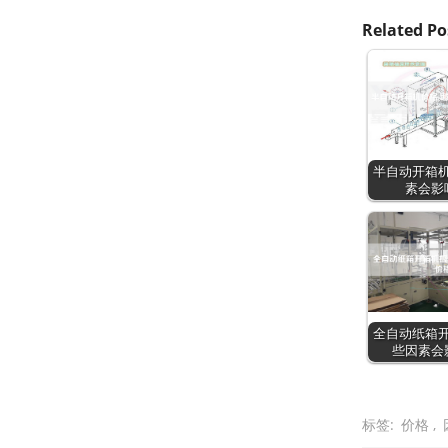
Related Po
半自动开箱机
素会影
全自动纸箱开
些因素会
标签:
价格
,