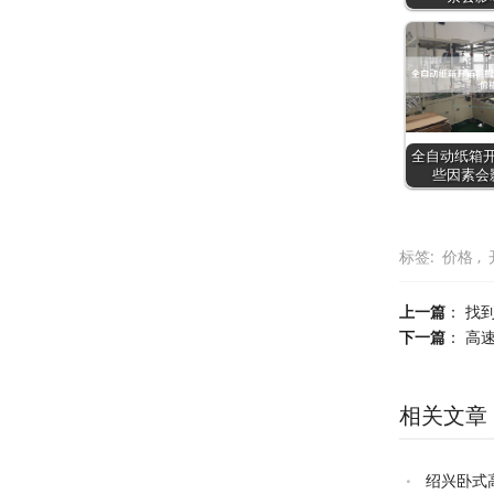
全自动纸箱开
些因素会
标签:
价格
,
上一篇
：
找
下一篇
：
高
相关文章
绍兴卧式