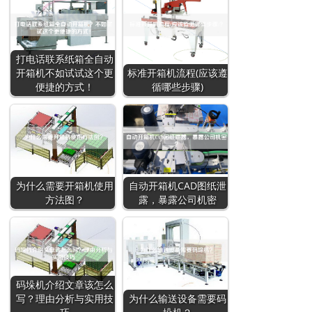
打电话联系纸箱全自动
开箱机不如试试这个更
标准开箱机流程(应该遵
便捷的方式！
循哪些步骤)
为什么需要开箱机使用
自动开箱机CAD图纸泄
方法图？
露，暴露公司机密
码垛机介绍文章该怎么
写？理由分析与实用技
为什么输送设备需要码