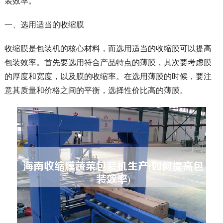
装效率。
一、选用适当的收缩膜
收缩膜是包装机的核心材料，而选用适当的收缩膜可以提高
包装效率。首先要选用符合产品特点的薄膜，其次要考虑膜
的厚度和宽度，以及膜的收缩率。在选用薄膜的时候，要注
意其质量和价格之间的平衡，选择性价比高的薄膜。