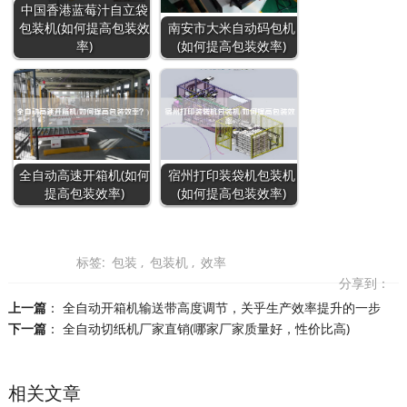
中国香港蓝莓汁自立袋
包装机(如何提高包装效
南安市大米自动码包机
率)
(如何提高包装效率)
全自动高速开箱机(如何
宿州打印装袋机包装机
提高包装效率)
(如何提高包装效率)
标签:
包装
,
包装机
,
效率
分享到：
上一篇
：
全自动开箱机输送带高度调节，关乎生产效率提升的一步
下一篇
：
全自动切纸机厂家直销(哪家厂家质量好，性价比高)
相关文章