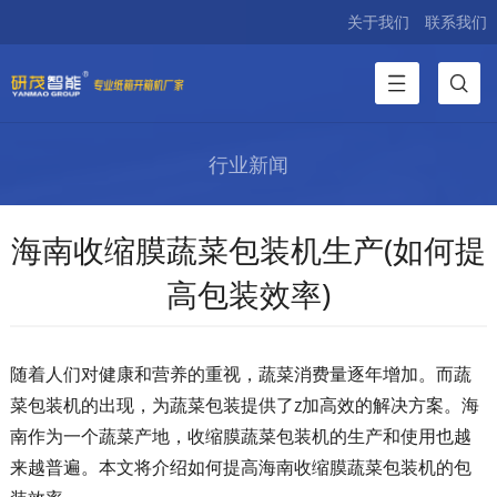
关于我们
联系我们
行业新闻
海南收缩膜蔬菜包装机生产(如何提
高包装效率)
随着人们对健康和营养的重视，蔬菜消费量逐年增加。而蔬
菜包装机的出现，为蔬菜包装提供了z加高效的解决方案。海
南作为一个蔬菜产地，收缩膜蔬菜包装机的生产和使用也越
来越普遍。本文将介绍如何提高海南收缩膜蔬菜包装机的包