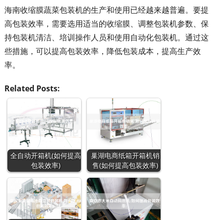
海南收缩膜蔬菜包装机的生产和使用已经越来越普遍。要提
高包装效率，需要选用适当的收缩膜、调整包装机参数、保
持包装机清洁、培训操作人员和使用自动化包装机。通过这
些措施，可以提高包装效率，降低包装成本，提高生产效
率。
Related Posts:
全自动开箱机(如何提高
巢湖电商纸箱开箱机销
包装效率)
售(如何提高包装效率)