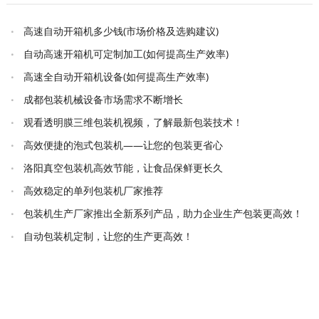
高速自动开箱机多少钱(市场价格及选购建议)
自动高速开箱机可定制加工(如何提高生产效率)
高速全自动开箱机设备(如何提高生产效率)
成都包装机械设备市场需求不断增长
观看透明膜三维包装机视频，了解最新包装技术！
高效便捷的泡式包装机——让您的包装更省心
洛阳真空包装机高效节能，让食品保鲜更长久
高效稳定的单列包装机厂家推荐
包装机生产厂家推出全新系列产品，助力企业生产包装更高效！
自动包装机定制，让您的生产更高效！