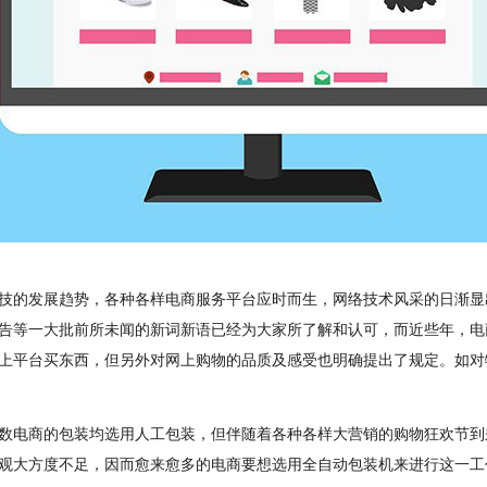
技的发展趋势，各种各样电商服务平台应时而生，网络技术风采的日渐显
告等一大批前所未闻的新词新语已经为大家所了解和认可，而近些年，电
上平台买东西，但另外对网上购物的品质及感受也明确提出了规定。如对
数电商的包装均选用人工包装，但伴随着各种各样大营销的购物狂欢节到
观大方度不足，因而愈来愈多的电商要想选用全自动包装机来进行这一工