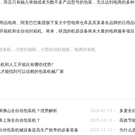
，而且只有融入单独或者为数不多产品型号的包装，无法达到电商的多种
用品电商、阿里巴巴集团旗下某大中型电商仓库及其某著名品牌的日用品
开箱机和全自动封箱机。将来，研茂的机器设备将未大量的电商服务项目
包装机
,
小型封箱机
,
小型自动封箱机
,
电商封箱机
箱机和人工开箱比有哪些优势?
么才能找到可以信赖的包装机械厂家
择佛山全自动包装机？优势解析
2026-01-13
多麦全
择上海全自动包装机？
2025-12-13
高效节
自动包装机械设备提高生产效率的必备装备
2025-11-12
为什么