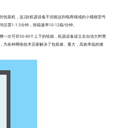
的包装机，这2款机器设备不但能达到电商领域的小规格型号
1-1.5分钟，拆箱速率10-12箱/分钟。
一次可存50-80个上下的纸箱，机器设备设立全自动欠料警
，为各种网络技术店家解决了包装难、量大，高效率低的难