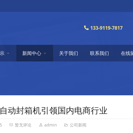
133-9119-7817
示
新闻中心
关于我们
联系我们
在线
自动封箱机引领国内电商行业
5
暂无评论
admin
公司新闻