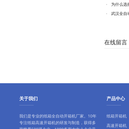
为什么选
选？
武汉全自
在线留言
关于我们
产品中心
我们是专业的纸箱全自动
开箱机厂家
。10年
纸箱开箱机
专注
纸箱高速开箱机
的研发与制造，获得多
高速开箱机