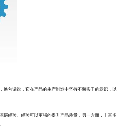
，换句话说，它在产品的生产制造中坚持不懈实干的意识，以
深层经验。经验可以更强的提升产品质量，另一方面，丰富多
。