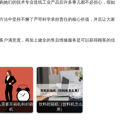
购她们的技术专业造纸工业产品后许多事儿都不必担心，假如
方法中坚持不懈了严苛科学承担责任的核心价值，并且让大家
客户满意度，再加上健全的售后维修服务是可以获得顾客的信
么需要开箱机和封箱
饮料封箱机（饮料机怎么
机
用）