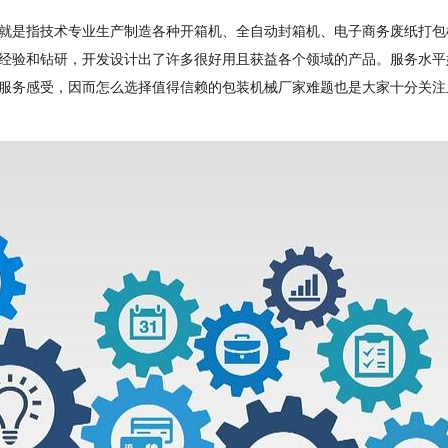
就是指技术专业生产制造各种开箱机、全自动封箱机、电子商务废纸打包
经验和钻研，开发设计出了许多很好用且获益各个领域的产品。服务水平
服务感受，因而怎么选择值得信赖的包装机械厂家难题也是大家十分关注