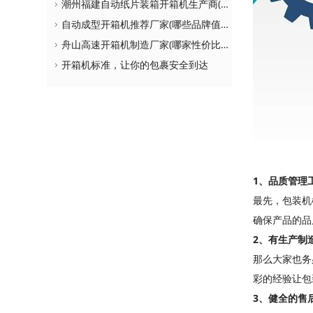
潮州福建自动纸片装箱开箱机生产商(如何选择更适合自己的设备)
自动成型开箱机推荐厂家(哪些品牌值得购买)
舟山高速开箱机制造厂家(哪家性价比更高)
开箱机标准，让你的包裹安全到达
1、品质管理
最先，包装机
确保产品的品
2、有生产制
那么大家也务
彩的经验让包
3、健全的售