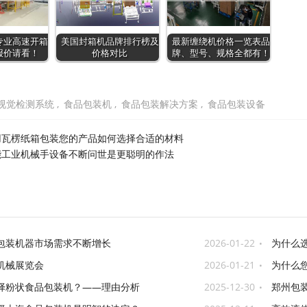
专业高速开箱
美国封箱机品牌排行榜及
最新缠绕机价格一览表品
报价请看！
价格对比
牌、型号、规格全都有！
视觉检测系统
,
食品包装机
,
食品包装解决方案
,
食品包装设备
用瓦楞纸箱包装您的产品如何选择合适的材料
能工业机械手设备不断问世是更聪明的作法
包装机器市场需求不断增长
2026-01-22
为什么
机械展览会
2026-01-21
为什么
择粉状食品包装机？——理由分析
2025-12-30
郑州包
等设备