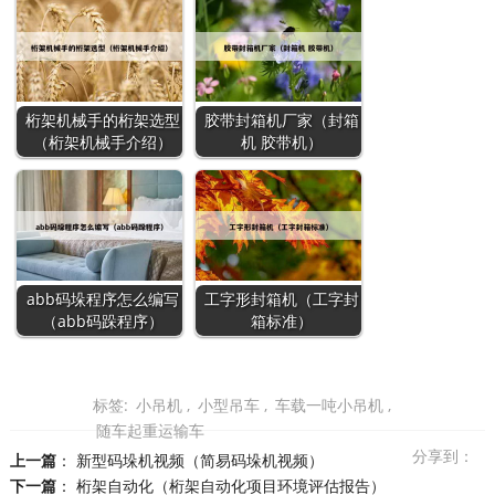
桁架机械手的桁架选型
胶带封箱机厂家（封箱
（桁架机械手介绍）
机 胶带机）
abb码垛程序怎么编写
工字形封箱机（工字封
（abb码跺程序）
箱标准）
标签:
小吊机
,
小型吊车
,
车载一吨小吊机
,
随车起重运输车
分享到：
上一篇
：
新型码垛机视频（简易码垛机视频）
下一篇
：
桁架自动化（桁架自动化项目环境评估报告）