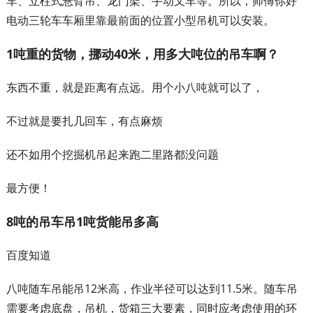
车、立柱式悬臂吊、龙门架、手动叉车等。所以，师傅你好
电动三轮车车厢里靠最前面的位置小型吊机可以安装。
1吨重的货物，挪动40米，用多大吨位的吊车啊？
东西不重，就是距离有点远。用个小八吨就可以了，
不过就是要扎几回车，有点麻烦
还不如用个挖掘机吊起来跑二里路都没问题
最方便！
8吨的吊车吊1吨货能吊多高
百度知道
八吨随车吊能吊12米高，作业半径可以达到11.5米。随车吊
需要考虑底盘，吊机，货箱三大要素，同时应考虑使用的环